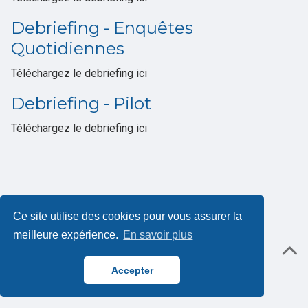
Debriefing - Enquêtes
Quotidiennes
Téléchargez le debriefing ici
Debriefing - Pilot
Téléchargez le debriefing ici
Privacy Policy
Ce site utilise des cookies pour vous assurer la
meilleure expérience.
En savoir plus
Powered by the
Academic theme
for
Hugo
.
Accepter